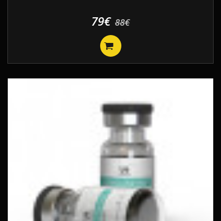
79€
88€