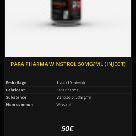
PARA PHARMA WINSTROL 50MG/ML (INJECT)
Emballage
1 vial (10 ml/vial)
Fabricant
Para Pharma
Substance
Stanozolol 50mg/ml
Nom commun
Winstrol
50€