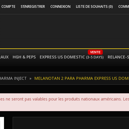
COMPTE
S’ENREGISTRER
CONNEXION
LISTE DE SOUHAITS (0)
COMM
VENTE
RAUX
HGH & PEPS
EXPRESS US DOMESTIC
RELANCE-
(3-5 DAYS)
HARMA INJECT
MELANOTAN 2 PARA PHARMA EXPRESS US DOM
es ne seront pas valables pour les produits nationaux américains. Les