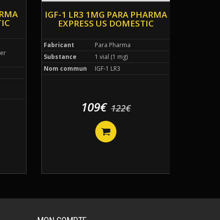
ARMA
IGF-1 LR3 1MG PARA PHARMA
IC
EXPRESS US DOMESTIC
l
Fabricant
Para Pharma
ter
Substance
1 vial (1 mg)
Nom commun
IGF-1 LR3
109€
122€