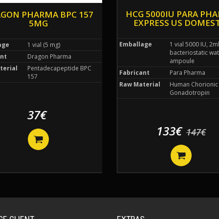
HCG 5000IU PARA PH
GON PHARMA BPC 157
EXPRESS US DOMEST
5MG
Emballage
1 vial 5000 IU, 2m
age
1 vial (5 mg)
bacteriostatic wa
nt
Dragon Pharma
ampoule
terial
Pentadecapeptide BPC
Fabricant
Para Pharma
157
Raw Material
Human Chorionic
Gonadotropin
37€
133€
147€