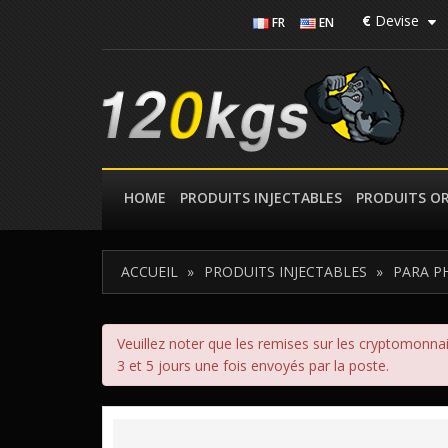
€
Devise
FR
EN
HOME
PRODUITS INJECTABLES
PRODUITS O
ACCUEIL
PRODUITS INJECTABLES
PARA P
Veuillez noter que les remises sur les cryptomonnai
3 et 5 jours une fois envoyés par la poste.