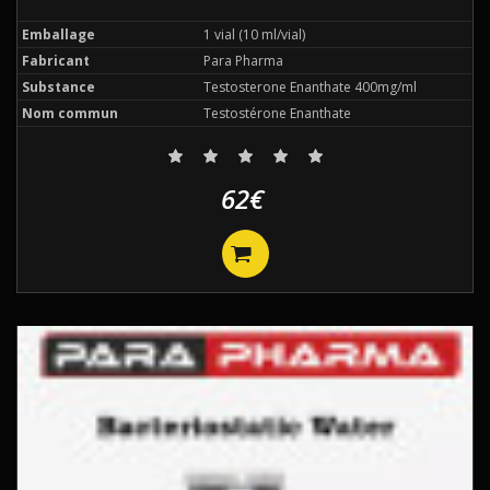
Emballage
1 vial (10 ml/vial)
Fabricant
Para Pharma
Substance
Testosterone Enanthate 400mg/ml
Nom commun
Testostérone Enanthate
62€