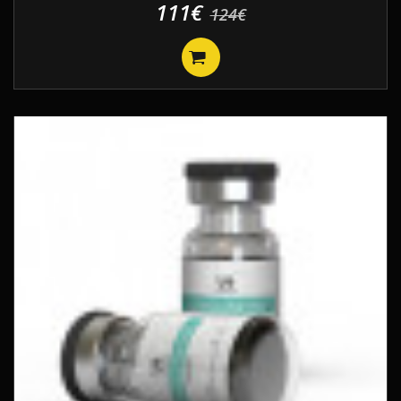
111€
124€