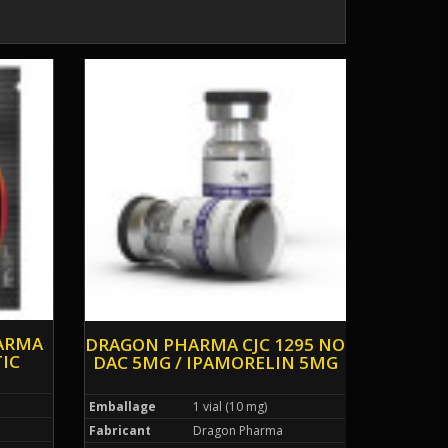
HARMA
DRAGON PHARMA CJC 1295 NO
IC
DAC 5MG / IPAMORELIN 5MG
Emballage
1 vial (10 mg)
Fabricant
Dragon Pharma