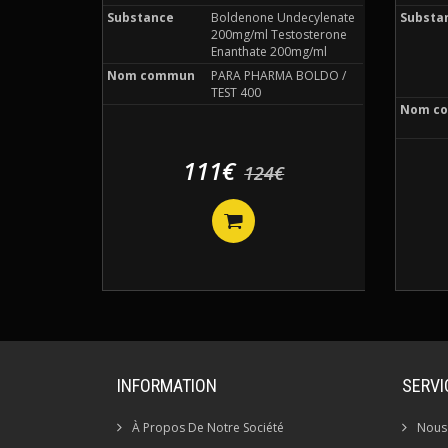
Substance
Boldenone Undecylenate
Substa
200mg/ml Testosterone
Enanthate 200mg/ml
Nom commun
PARA PHARMA BOLDO /
TEST 400
Nom c
111€
124€
INFORMATION
SERVI
À Propos De Notre Société
Nous