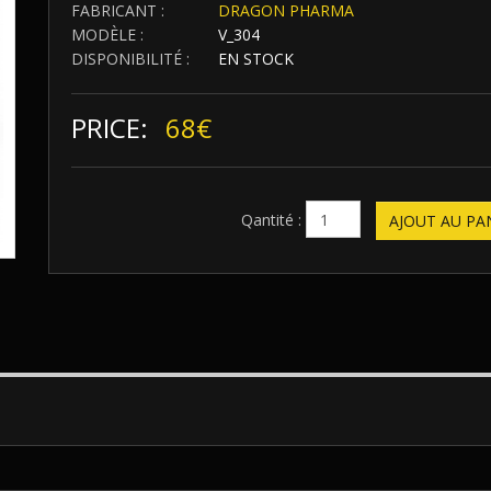
FABRICANT :
DRAGON PHARMA
MODÈLE :
V_304
DISPONIBILITÉ :
EN STOCK
PRICE:
68€
Qantité :
AJOUT AU PA