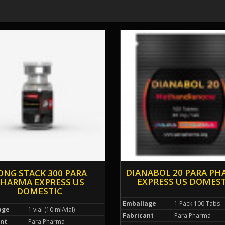
DIANABOL 20 PARA P
ONG STACK 300 PARA
EXPRESS US DOMEST
HARMA EXPRESS US
DOMESTIC
Emballage
1 Pack 100 Tabs
age
1 vial (10 ml/vial)
Fabricant
Para Pharma
nt
Para Pharma