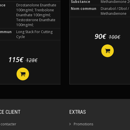
Substance
Methandienone 2
nce
Drostanolone Enanthate
Nom commun
Dianabol / Dbol /
100mg/ml; Trenbolone
Methandienone
Enanthate 100mg/ml;
Testosterone Enanthate
100mg/ml;
ommun
Long Stack For Cutting
90€
100€
Cycle
115€
128€
CE CLIENT
EXTRAS
 contacter
Promotions