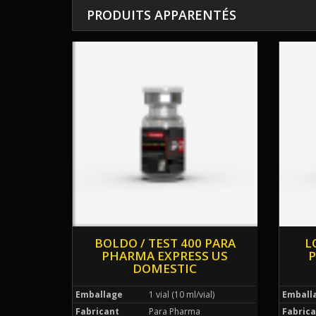
PRODUITS APPARENTÉS
BOLDO / TEST 400 PARA
L
PHARMA EXPRESS US
P
DOMESTIC
Emballage
1 vial (10 ml/vial)
Emball
Fabricant
Para Pharma
Fabrica