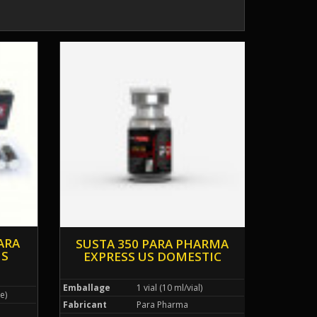
ARA
SUSTA 350 PARA PHARMA
US
EXPRESS US DOMESTIC
Emballage
1 vial (10 ml/vial)
e)
Fabricant
Para Pharma