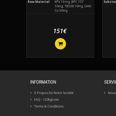
Raw Material
KPV 10 mg ,BPC 157
Substa
10mg, TB500 10mg, GHK-
Cu 50mg
151€
INFORMATION
SERVI
À Propos De Notre Société
Nous
FAQ - 120kgs.net
Terms & Conditions