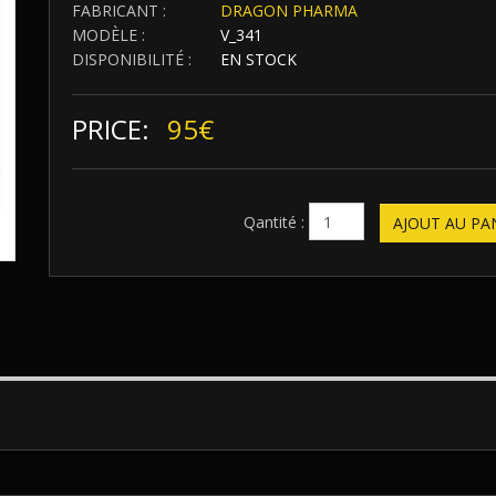
FABRICANT :
DRAGON PHARMA
MODÈLE :
V_341
DISPONIBILITÉ :
EN STOCK
PRICE:
95€
Qantité :
AJOUT AU PA