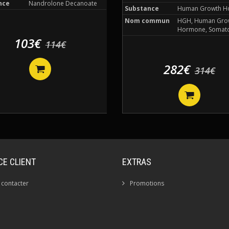
nce
Nandrolone Decanoate
Substance
Human Growth H
Nom commun
HGH, Human Gro
Hormone, Somato
103€
114€
282€
314€
CE CLIENT
EXTRAS
 contacter
Promotions