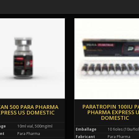
PARATROPIN 100IU P
AN 500 PARA PHARMA
PHARMA EXPRESS 
XPRESS US DOMESTIC
DOMESTIC
age
10ml vial, 500mg/ml
Emballage
10 fioles (10iu/fiol
nt
Para Pharma
Fabricant
Para Pharma