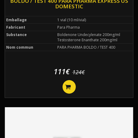
BOLDO / TEST 400 PARA PHARMA EXPRESS US
DOMESTIC
Emballage
1 vial (10 ml/vial)
Fabricant
Para Pharma
Substance
Boldenone Undecylenate 200mg/ml
Testosterone Enanthate 200mg/ml
Nom commun
PARA PHARMA BOLDO / TEST 400
111€
124€